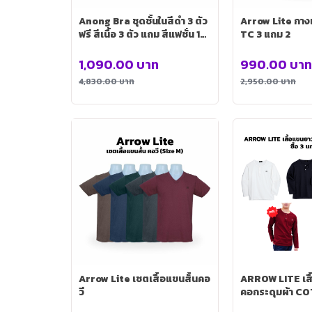
Anong Bra ชุดชั้นในสีดำ 3 ตัว
Arrow Lite กางเ
ฟรี สีเนื้อ 3 ตัว แถม สีแฟชั่น 1
TC 3 แถม 2
ตัว (คละสี)
1,090.00
บาท
990.00
บาท
4,830.00
บาท
2,950.00
บาท
Arrow Lite เชตเสื้อแขนสั้นคอ
ARROW LITE เส
วี
คอกระดุมผ้า CO
ตัว ฟรี 2 ตัว