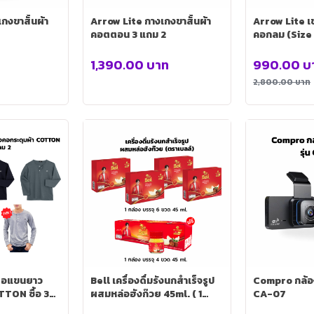
กงขาสั้นผ้า
Arrow Lite กางเกงขาสั้นผ้า
Arrow Lite เช
คอตตอน 3 แถม 2
คอกลม (Si
1,390.00
บาท
990.00
บ
2,800.00
บาท
ื้อแขนยาว
Bell เครื่องดื่มรังนกสำเร็จรูป
Compro กล้อง
TTON ซื้อ 3
ผสมหล่อฮังก๊วย 45ml. ( 1
CA-07
กล่อง 6 ขวด ) 4 กล่อง ฟรี 4