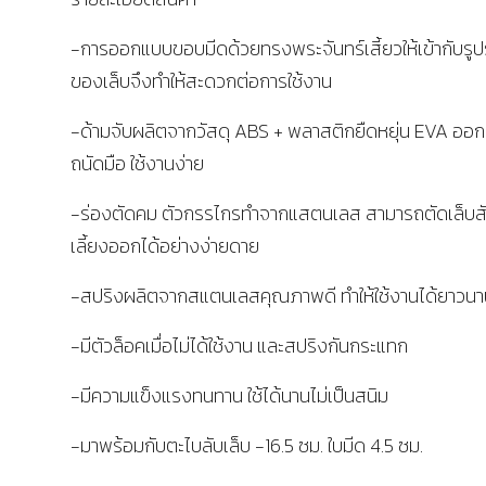
-การออกแบบขอบมีดด้วยทรงพระจันทร์เสี้ยวให้เข้ากับรูป
ของเล็บจึงทำให้สะดวกต่อการใช้งาน
-ด้ามจับผลิตจากวัสดุ ABS + พลาสติกยืดหยุ่น EVA ออ
ถนัดมือ ใช้งานง่าย
-ร่องตัดคม ตัวกรรไกรทำจากแสตนเลส สามารถตัดเล็บสั
เลี้ยงออกได้อย่างง่ายดาย
-สปริงผลิตจากสแตนเลสคุณภาพดี ทำให้ใช้งานได้ยาวน
-มีตัวล็อคเมื่อไม่ได้ใช้งาน และสปริงกันกระแทก
-มีความแข็งแรงทนทาน ใช้ได้นานไม่เป็นสนิม
-มาพร้อมกับตะไบลับเล็บ -16.5 ซม. ใบมีด 4.5 ซม.