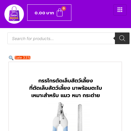
0.00
บาท
Sale 33%