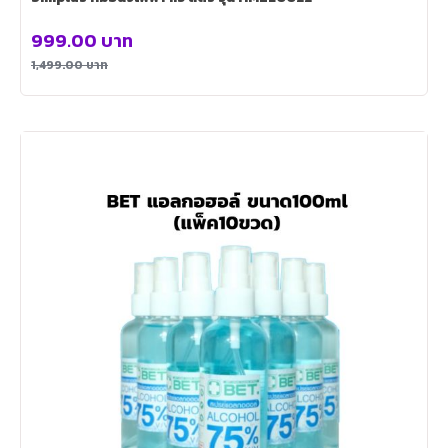
999.00
บาท
1,499.00
บาท