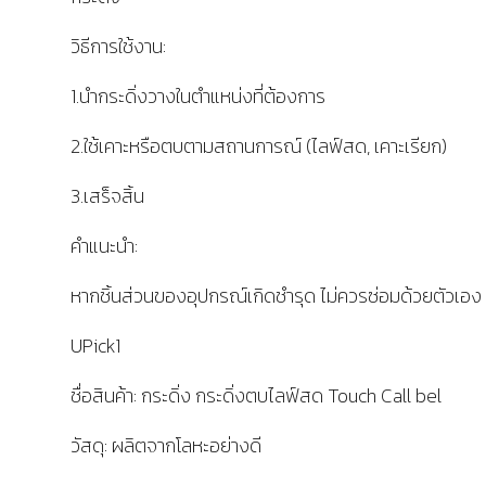
วิธีการใช้งาน:
1.นำกระดิ่งวางในตำแหน่งที่ต้องการ
2.ใช้เคาะหรือตบตามสถานการณ์ (ไลฟ์สด, เคาะเรียก)
3.เสร็จสิ้น
คำแนะนำ:
หากชิ้นส่วนของอุปกรณ์เกิดชำรุด ไม่ควรซ่อมด้วยตัวเอง
UPick1
ชื่อสินค้า: กระดิ่ง กระดิ่งตบไลฟ์สด Touch Call bel
วัสดุ: ผลิตจากโลหะอย่างดี