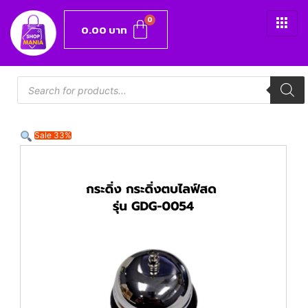
0.00
บาท
Sale 33%