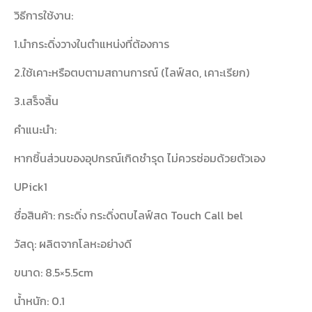
วิธีการใช้งาน:
1.นำกระดิ่งวางในตำแหน่งที่ต้องการ
2.ใช้เคาะหรือตบตามสถานการณ์ (ไลฟ์สด, เคาะเรียก)
3.เสร็จสิ้น
คำแนะนำ:
หากชิ้นส่วนของอุปกรณ์เกิดชำรุด ไม่ควรซ่อมด้วยตัวเอง
UPick1
ชื่อสินค้า: กระดิ่ง กระดิ่งตบไลฟ์สด Touch Call bel
วัสดุ: ผลิตจากโลหะอย่างดี
ขนาด: 8.5×5.5cm
น้ำหนัก: 0.1