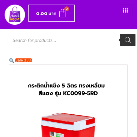
0.00
บาท
Sale 33%