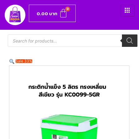
0.00
บาท
Sale 33%