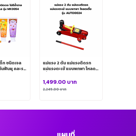
ด็ก ชนิดเจล
แม่แรง 2 ตัน แม่แรงติดรถ
งกันฟันผุ คละรส
แม่แรงตะเข้ แบบพกพา โหลด
เตี้ย รุ่น AUTO0024
1,499.00
บาท
2,249.00
บาท
แผนที่