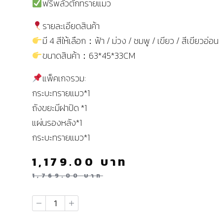
ฟรีพลั่วตักทรายแมว
รายละเอียดสินค้า
มี 4 สีให้เลือก：ฟ้า / ม่วง / ชมพู / เขียว / สีเขียวอ่อน
ขนาดสินค้า：63*45*33CM
แพ็คเกจรวม:
กระบะทรายแมว*1
ถังขยะมีฝาปิด *1
แผ่นรองหลัง*1
กระบะทรายแมว*1
1,179.00
บาท
1,769.00
บาท