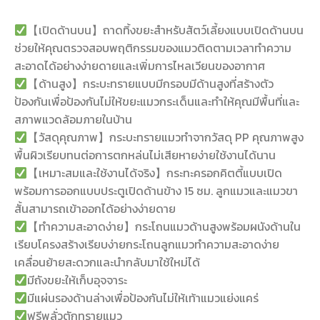
【เปิดด้านบน】ถาดทิ้งขยะสำหรับสัตว์เลี้ยงแบบเปิดด้านบน
ช่วยให้คุณตรวจสอบพฤติกรรมของแมวติดตามเวลาทำความ
สะอาดได้อย่างง่ายดายและเพิ่มการไหลเวียนของอากาศ
【ด้านสูง】กระบะทรายแบบมีกรอบมีด้านสูงที่สร้างตัว
ป้องกันเพื่อป้องกันไม่ให้ขยะแมวกระเด็นและทำให้คุณมีพื้นที่และ
สภาพแวดล้อมภายในบ้าน
【วัสดุคุณภาพ】กระบะทรายแมวทำจากวัสดุ PP คุณภาพสูง
พื้นผิวเรียบทนต่อการตกหล่นไม่เสียหายง่ายใช้งานได้นาน
【เหมาะสมและใช้งานได้จริง】กระทะครอกคิตตี้แบบเปิด
พร้อมการออกแบบประตูเปิดด้านข้าง 15 ซม. ลูกแมวและแมวขา
สั้นสามารถเข้าออกได้อย่างง่ายดาย
【ทำความสะอาดง่าย】กระโถนแมวด้านสูงพร้อมผนังด้านใน
เรียบโครงสร้างเรียบง่ายกระโถนลูกแมวทำความสะอาดง่าย
เคลื่อนย้ายสะดวกและนำกลับมาใช้ใหม่ได้
มีถังขยะให้เก็บอุจจาระ
มีแผ่นรองด้านล่างเพื่อป้องกันไม่ให้เท้าแมวแย่งแคร่
ฟรีพลั่วตักทรายแมว