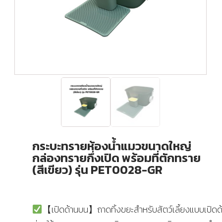
กระบะทรายห้องน้ำแมวขนาดใหญ่
กล่องทรายกึ่งเปิด พร้อมที่ตักทราย
(สีเขียว) รุ่น PET0028-GR
【เปิดด้านบน】ถาดทิ้งขยะสำหรับสัตว์เลี้ยงแบบเปิดด