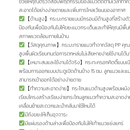
ช่วยให้คุณตรวจสอบพฤติกรรมของแมวติดตามเวลาทำค
สะอาดได้อย่างง่ายดายและเพิ่มการไหลเวียนของอากาศ
【ด้านสูง】กระบะทรายแบบมีกรอบมีด้านสูงที่สร้างตั
ป้องกันเพื่อป้องกันไม่ให้ขยะแมวกระเด็นและทำให้คุณมีพื้นท
สภาพแวดล้อมภายในบ้าน
【วัสดุคุณภาพ】กระบะทรายแมวทำจากวัสดุ PP คุ
สูงพื้นผิวเรียบทนต่อการตกหล่นไม่เสียหายง่ายใช้งานได้น
【เหมาะสมและใช้งานได้จริง】กระทะครอกคิตตี้แบบเป
พร้อมการออกแบบประตูเปิดด้านข้าง 15 ซม. ลูกแมวและแม
สามารถเข้าออกได้อย่างง่ายดาย
【ทำความสะอาดง่าย】กระโถนแมวด้านสูงพร้อมผนังด
เรียบโครงสร้างเรียบง่ายกระโถนลูกแมวทำความสะอาดง่า
เคลื่อนย้ายสะดวกและนำกลับมาใช้ใหม่ได้
มีถังขยะให้เก็บอุจจาระ
มีแผ่นรองด้านล่างเพื่อป้องกันไม่ให้เท้าแมวแย่งแคร่