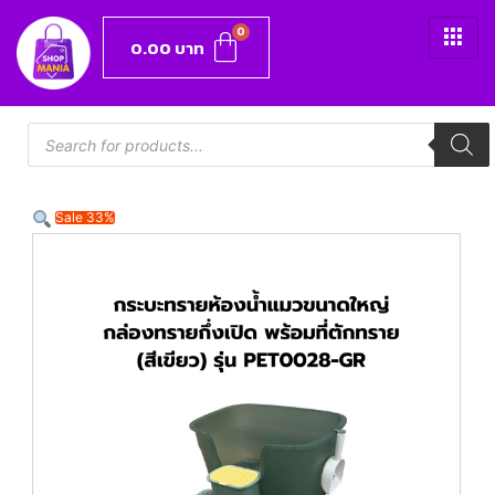
0.00
บาท
Sale 33%