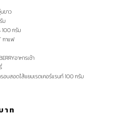
ุ่นขาว
รัม
ร 100 กรัม
 กาแฟ
ERRYอาหารเช้า
ี่
กรอบสอดไส้แยมเรดเคอร์แรนท์ 100 กรัม
บาท