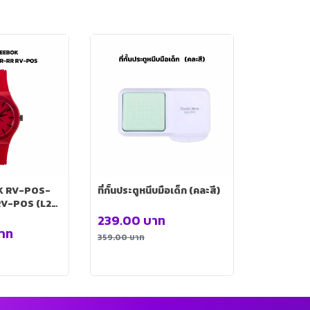
OK RV-POS-
ที่กั้นประตูหนีบมือเด็ก (คละสี)
RV-POS (L2-
V-POS-L2-
239.00
บาท
าท
359.00
บาท