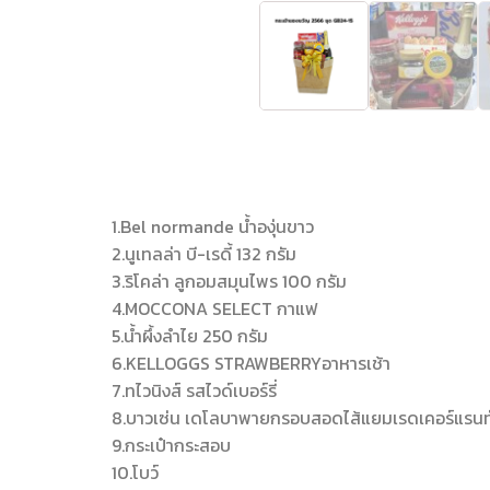
1.Bel normande น้ำองุ่นขาว
2.นูเทลล่า บี-เรดี้ 132 กรัม
3.ริโคล่า ลูกอมสมุนไพร 100 กรัม
4.MOCCONA SELECT กาแฟ
5.น้ำผึ้งลำไย 250 กรัม
6.KELLOGGS STRAWBERRYอาหารเช้า
7.ทไวนิงส์ รสไวด์เบอร์รี่
8.บาวเซ่น เดโลบาพายกรอบสอดไส้แยมเรดเคอร์แรนท์
9.กระเป๋ากระสอบ
10.โบว์