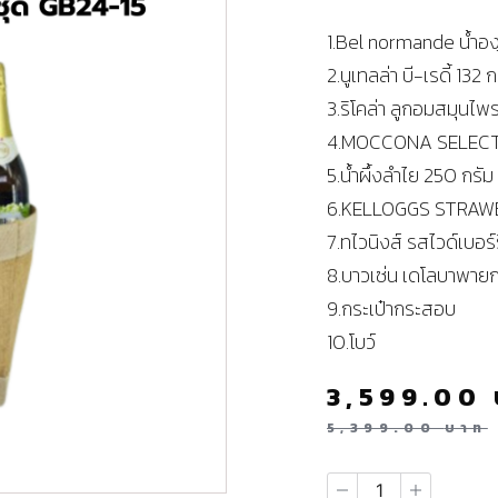
1.Bel normande น้ำอง
2.นูเทลล่า บี-เรดี้ 132 ก
3.ริโคล่า ลูกอมสมุนไพ
4.MOCCONA SELECT
5.น้ำผึ้งลำไย 250 กรัม
6.KELLOGGS STRAWB
7.ทไวนิงส์ รสไวด์เบอร์ร
8.บาวเซ่น เดโลบาพาย
9.กระเป๋ากระสอบ
10.โบว์
3,599.00
5,399.00
บาท