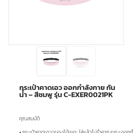
กระเป๋าคาดเอว ออกกำลังกาย กัน
น้ำ – สีชมพู รุ่น C-EXER0021PK
คุณสมบัติ
• กระเป๋าคาดเอวจุของได้เยอะ ใส่แล้วไม่รำคาญขณะออกก