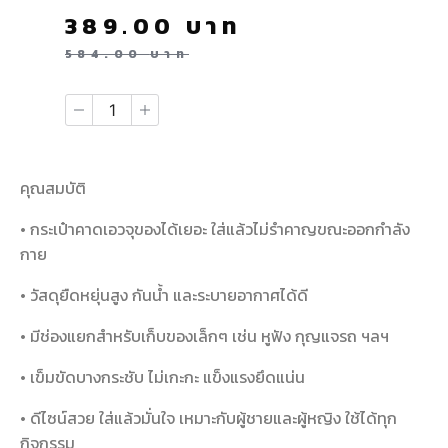
389.00
บาท
584.00
บาท
คุณสมบัติ
• กระเป๋าคาดเอวจุของได้เยอะ ใส่แล้วไม่รำคาญขณะออกกำลัง
กาย
• วัสดุยืดหยุ่นสูง กันน้ำ และระบายอากาศได้ดี
• มีช่องแยกสำหรับเก็บของเล็กๆ เช่น หูฟัง กุญแจรถ ฯลฯ
• เข็มขัดบางกระชับ ไม่เกะกะ แข็งแรงยึดแน่น
• ดีไซน์สวย ใส่แล้วมั่นใจ เหมาะกับผู้ชายและผู้หญิง ใช้ได้ทุก
กิจกรรม