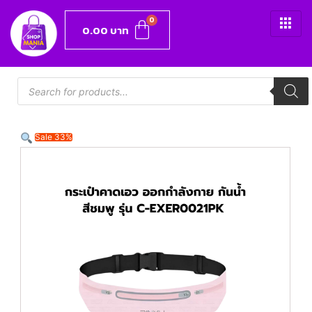
0.00
บาท
Sale 33%