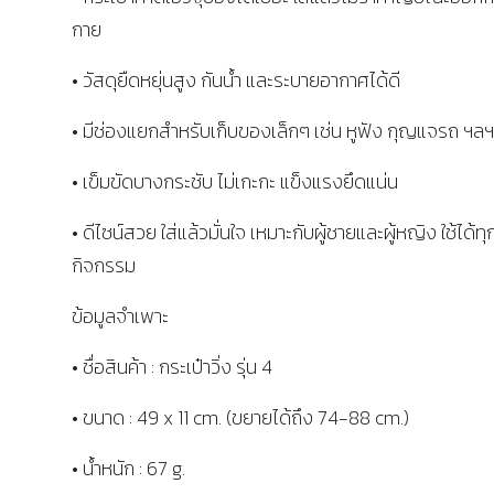
กาย
• วัสดุยืดหยุ่นสูง กันน้ำ และระบายอากาศได้ดี
• มีช่องแยกสำหรับเก็บของเล็กๆ เช่น หูฟัง กุญแจรถ ฯลฯ
• เข็มขัดบางกระชับ ไม่เกะกะ แข็งแรงยึดแน่น
• ดีไซน์สวย ใส่แล้วมั่นใจ เหมาะกับผู้ชายและผู้หญิง ใช้ได้ทุ
กิจกรรม
ข้อมูลจำเพาะ
• ชื่อสินค้า : กระเป๋าวิ่ง รุ่น 4
• ขนาด : 49 x 11 cm. (ขยายได้ถึง 74-88 cm.)
• น้ำหนัก : 67 g.