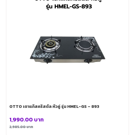
OTTO เตาแก๊สคริสตัล หัวคู่ รุ่น HMEL-GS – 893
1,990.00
บาท
2,985.00
บาท