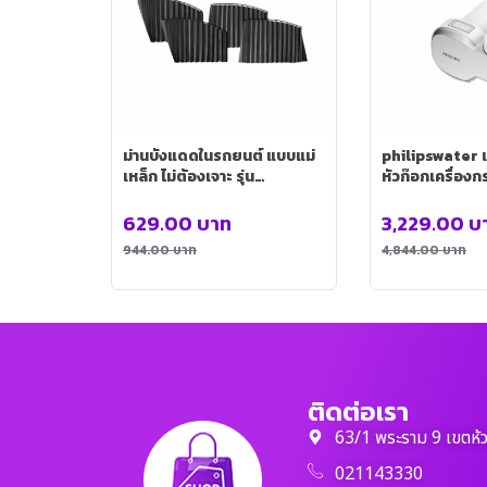
ม่านบังแดดในรถยนต์ แบบแม่
philipswater เค
เหล็ก ไม่ต้องเจาะ รุ่น
หัวก๊อกเครื่องกรอ
AUTO0070
HMEL-PL-AW
629.00
บาท
3,229.00
บ
944.00
บาท
4,844.00
บาท
ติดต่อเรา
63/1 พระราม 9 เขตห้
021143330