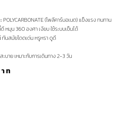
 และ POLYCARBONATE (โพลีคาร์บอเนต) แข็งแรง ทนทาน
ที่ดี หมุน 360 องศา เงียบ ใช้ระบบเข็นได้
น์ ทันสมัยโดดเด่น หรูหรา ดูดี
นได้สะบาย เหมาะกับการเดินทาง 2-3 วัน
บาท