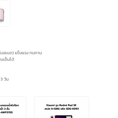
ร์บอเนต) แข็งแรง ทนทาน
บบเข็นได้
-3 วัน