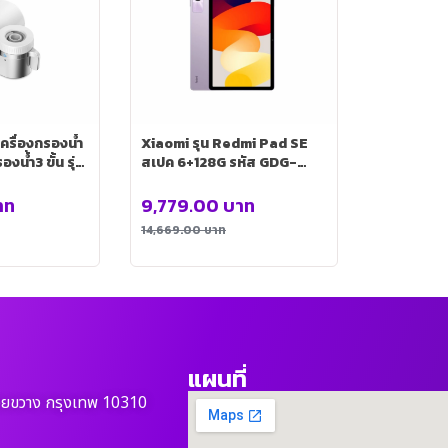
รื่องกรองน้ํา
Xiaomi รุน Redmi Pad SE
งน้ํา3 ขั้น รุ่น
สเปค 6+128G รหัส GDG-
P3705
0093
าท
9,779.00
บาท
14,669.00
บาท
แผนที่
วยขวาง กรุงเทพ 10310