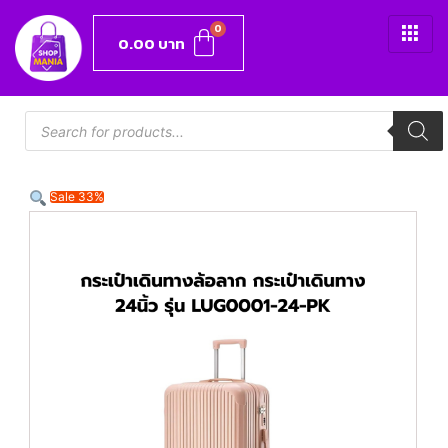
0.00
บาท
Sale 33%