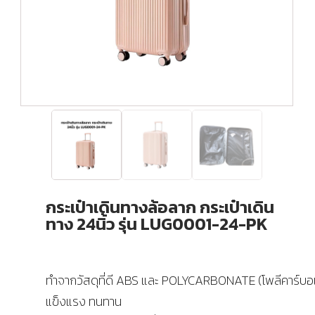
กระเป๋าเดินทางล้อลาก กระเป๋าเดิน
ทาง 24นิ้ว รุ่น LUG0001-24-PK
ทำจากวัสดุที่ดี ABS และ POLYCARBONATE (โพลีคาร์บอ
แข็งแรง ทนทาน