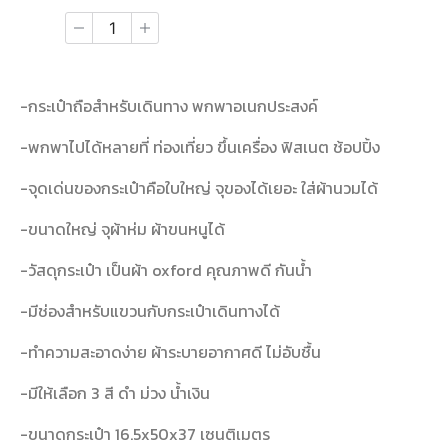
-กระเป๋าถือสำหรับเดินทาง พกพาอเนกประสงค์
-พกพาไปได้หลายที่ ท่องเที่ยว ขึ้นเครื่อง ฟิสเนต ช้อปปิ้ง
-จุดเด่นของกระเป๋าคือใบใหญ่ จุของได้เยอะ ใส่ผ้านวมได้
-ขนาดใหญ่ จุผ้าห่ม ผ้าขนหนูได้
-วัสดุกระเป๋า เป็นผ้า oxford คุณภาพดี กันน้ำ
-มีช่องสำหรับแขวนกับกระเป๋าเดินทางได้
-ทำความสะอาดง่าย ผ้าระบายอากาศดี ไม่อับชื้น
-มีให้เลือก 3 สี ดำ ม่วง น้ำเงิน
-ขนาดกระเป๋า 16.5x50x37 เซนติเมตร