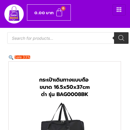
0.00
บาท
Sale 33%