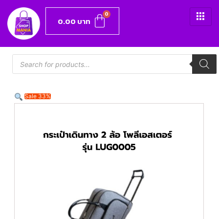
0.00
บาท
Sale 33%