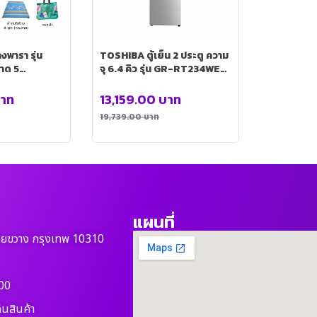
งพารา รุ่น
TOSHIBA ตู้เย็น 2 ประตู ความ
าด 5
จุ 6.4 คิว รุ่น GR-RT234WE-
น+หมอนขนเป็ด
DMTH
อกหมอน
าท
13,159.00
บาท
มขนาด 8 ฟุต
19,739.00
บาท
ป๋า
แผนที่
วยขวาง กรุงเทพ 10310
00
ืนสินค้า