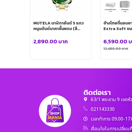
MUTELA นาฬิกายันต์ 5 แถว
ช้างไทยที่นอนยา
หนุนตันต์นาคาชั้นพรม (สี
Extra Soft ขน
เขียว)
ฟุต+ปลอกที่นอ
เทียม 2ใบ+ปล
2,890.00
บาท
6,590.00
บ
2ใบ+ผ้าห่มใยไห
12,488.00
บาท
(คละลาย)+กระเ
ติดต่อเรา
63/1 พระราม 9 เขตห้
021143330
เวลาทำการ 09.00-17.
เงื่อนไขในการเปลี่ยนค