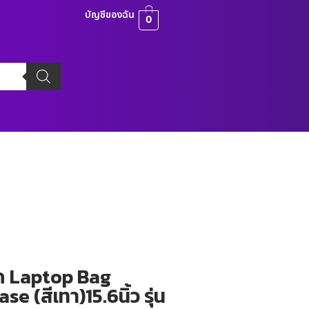
บัญชีของฉัน
0
ุ๊ค Laptop Bag
 (สีเทา)15.6นิ้ว รุ่น