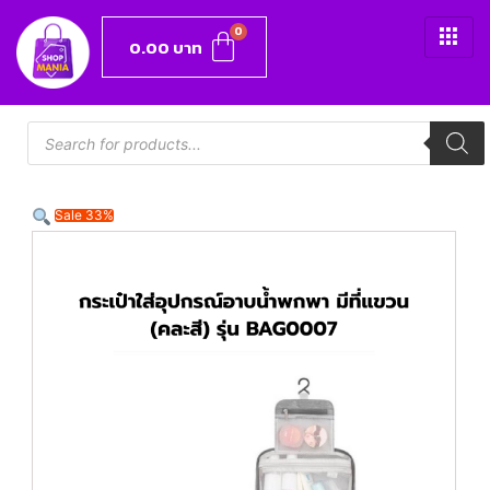
0.00
บาท
Sale 33%