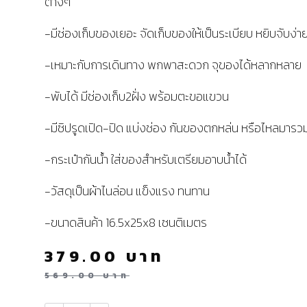
ต่างๆ
-มีช่องเก็บของเยอะ จัดเก็บของให้เป็นระเบียบ หยิบจับง่า
-เหมาะกับการเดินทาง พกพาสะดวก จุของได้หลากหลาย
-พับได้ มีช่องเก็บ2ฝั่ง พร้อมตะขอแขวน
-มีซิปรูดเปิด-ปิด แบ่งช่อง กันของตกหล่น หรือไหลมารว
-กระเป๋ากันน้ำ ใส่ของสำหรับเตรียมอาบน้ำได้
-วัสดุเป็นผ้าไนล่อน แข็งแรง ทนทาน
-ขนาดสินค้า 16.5x25x8 เซนติเมตร
379.00
บาท
569.00
บาท