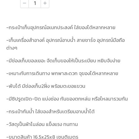
-กระเป๋าเก็บอุปกรณ์อเนกประสงค์ ใส่ของได้หลากหลาย
-เก็บเครื่องสำอางค์ อุปกรณ์อาบน้ำ สายชาร์จ อุปกรณ์มือถือ
ต่างๆ
-มีช่องเก็บของเยอะ จัดเก็บของให้เป็นระเบียบ หยิบจับง่าย
-เหมาะกับการเดินทาง พกพาสะดวก จุของได้หลากหลาย
-พับได้ มีช่องเก็บ2ฝั่ง พร้อมตะขอแขวน
-มีซิปรูดเปิด-ปิด แบ่งช่อง กันของตกหล่น หรือไหลมารวมกัน
-กระเป๋ากันน้ำ ใส่ของสำหรับเตรียมอาบน้ำได้
-วัสดุเป็นผ้าไนล่อน แข็งแรง ทนทาน
-ขนาดสินค้า 16.5x25x8 เซนติเมตร