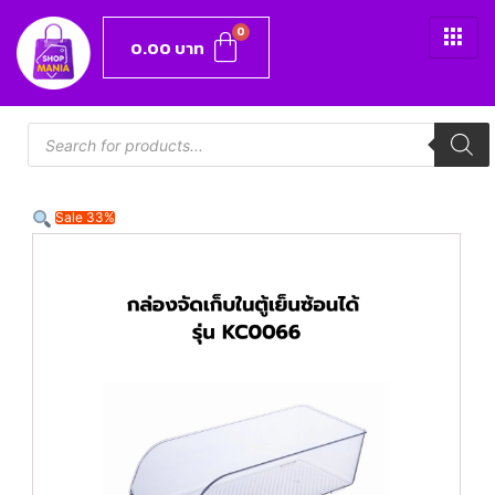
0.00
บาท
Sale 33%