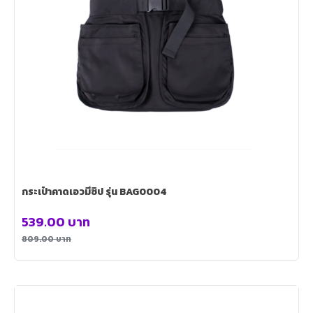
กระเป๋าคาดเอวมีซิป รุ่น BAG0004
539.00
บาท
809.00
บาท