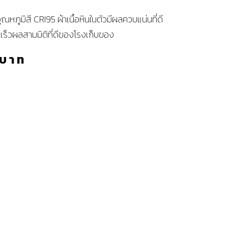
หภูมิสี CRI95 ผ้าเนื้อหินในตัวมีผลควบแน่นที่ดี
เร็วผลสามมิติที่ดีของโรงเก็บของ
บาท