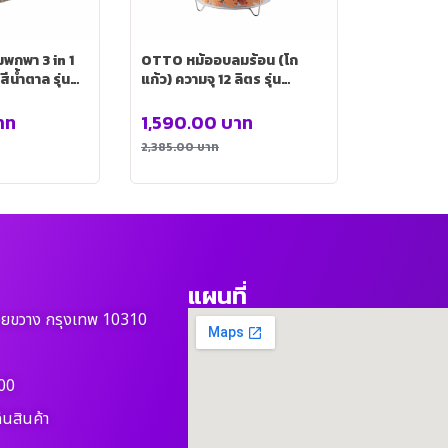
า 3 in 1
OTTO หม้ออบลมร้อน (โถ
สีน้ำตาล รุ่น
แก้ว) ความจุ 12 ลิตร รุ่น
HMEL-CO-705
าท
1,590.00
บาท
2,385.00
บาท
แผนที่
วยขวาง กรุงเทพ 10310
00
ืนสินค้า