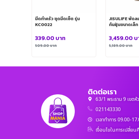
มีดทำครัว ชุดมีดเซ็ต รุ่น
JISULIFE พัดลมพกพ
KC0022
กันฝุ่นขนาดเล็ก 
GDG-007BR
339.00
บาท
3,459.00
บ
509.00
บาท
5,189.00
บาท
ติดต่อเรา
63/1 พระราม 9 เขตห้
021143330
เวลาทำการ 09.00-17.
เงื่อนไขในการเปลี่ยนค