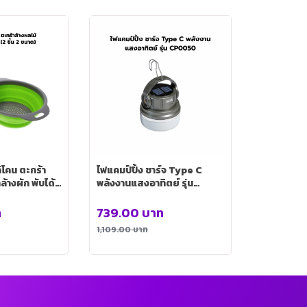
ลิโคน ตะกร้า
ไฟแคมป์ปิ้ง ชาร์จ Type C
ล้างผัก พับได้
พลังงานแสงอาทิตย์ รุ่น
CP0050
ท
739.00
บาท
1,109.00
บาท