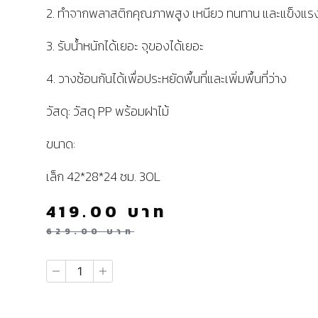
2. ทำจากพลาสติกคุณภาพสูง เหนียว ทนทาน และแข็งแรง
3. รับน้ำหนักได้เยอะ จุของได้เยอะ
4. วางซ้อนกันได้เพื่อประหยัดพื้นที่และเพิ่มพื้นที่ว่าง
วัสดุ: วัสดุ PP พร้อมฝาไม้
ขนาด:
เล็ก 42*28*24 ซม. 30L
419.00
บาท
629.00
บาท