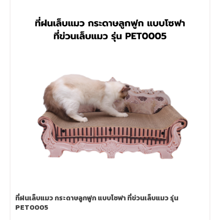
ที่ฝนเล็บแมว กระดาษลูกฟูก แบบโซฟา ที่ข่วนเล็บแมว รุ่น
PET0005