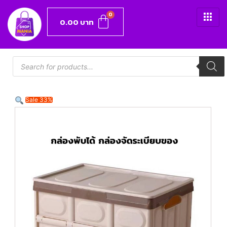
0.00
บาท
Sale 33%