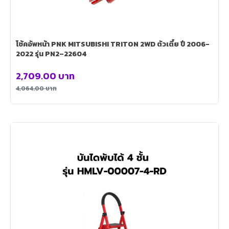
โช้คอัพหน้า PNK MITSUBISHI TRITON 2WD ตัวเตี้ย ปี 2006-
2022 รุ่น PN2–22604
2,709.00
บาท
4,064.00
บาท