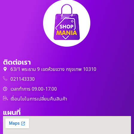
ติดต่อเรา
63/1 พระราม 9 เขตห้วยขวาง กรุงเทพ 10310
021143330
เวลาทำการ 09.00-17.00
เงื่อนไขในการเปลี่ยนคืนสินค้า
แผนที่