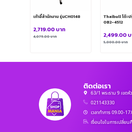
เก้าอี้สำนักงาน รุ่นCH0148
Thaibull โต๊ะปรั
OB2-4512
2,719.00
บาท
2,499.00
บ
4,079.00
บาท
5,000.00
บาท
ติดต่อเรา
63/1 พระราม 9 เขตห้
021143330
เวลาทำการ 09.00-17.
เงื่อนไขในการเปลี่ยนค