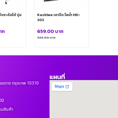
บระดับได้ รุ่น
Kashiwa เตารีด ไอน้ำ HD-
202
าท
659.00
บาท
989.00
บาท
แผนที่
วยขวาง กรุงเทพ 10310
00
ืนสินค้า