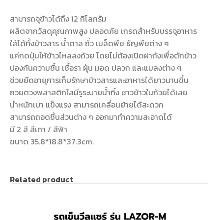
สามารถจุข้าวได้ถึง 12 กิโลกรัม
ผลิตจากวัสดุคุณภาพสูง ปลอดภัย เกรดสำหรับบรรจุอาหาร
ใส่ได้ทั้งข้าวสาร น้ำตาล ถั่ว เมล็ดพืช ธัญพืชต่าง ๆ
แค่กดปุ่มให้ข้าวไหลลงถ้วย โดยไม่ต้องเปิดฝาถังเพื่อตักข้าว
ปองกันความชื้น เชื้อรา ฝุ่น มอด ปลวก และแมลงต่าง ๆ
ช่วยยืดอายุการเก็บรักษาข้าวสารและอาหารได้ยาวนานขึ้น
ถวยตวงพลาสติกใสมีรูระบายน้ำทิ้ง ซาวข้าวในถ้วยได้เลย
นำหนักเบา แข็งแรง สามารถเคลื่อนย้ายได้สะดวก
สามารถถอดชิ้นส่วนต่าง ๆ ออกมาทำความสะอาดได้
มี 2 สี สีเทา / สีฟ้า
ขนาด 35.8*18.8*37.3cm.
Related product