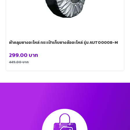
ผ้าคลุมยางอะไหล่ กระเป๋าเก็บยางล้ออะไหล่ รุ่น AUTO0008-M
299.00
บาท
449.00
บาท