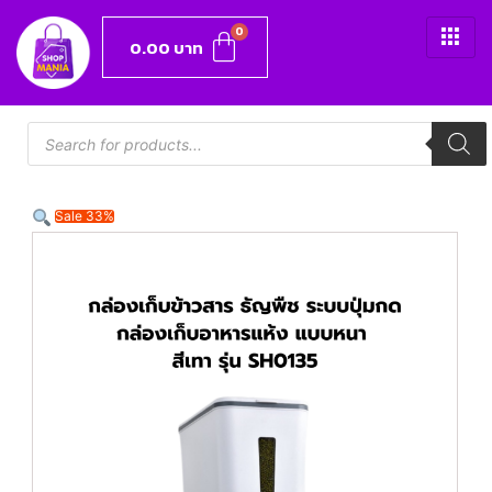
0.00
บาท
Sale 33%