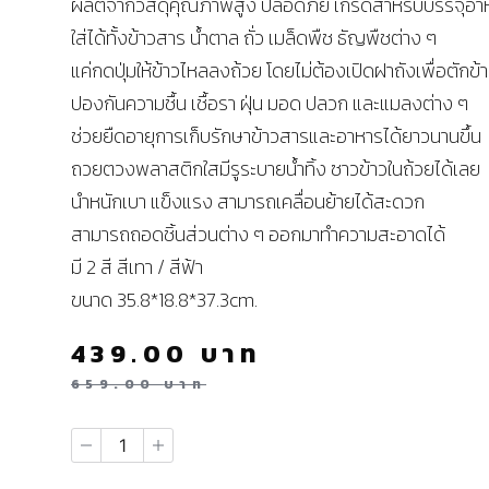
ผลิตจากวัสดุคุณภาพสูง ปลอดภัย เกรดสำหรับบรรจุอา
ใส่ได้ทั้งข้าวสาร น้ำตาล ถั่ว เมล็ดพืช ธัญพืชต่าง ๆ
แค่กดปุ่มให้ข้าวไหลลงถ้วย โดยไม่ต้องเปิดฝาถังเพื่อตักข้
ปองกันความชื้น เชื้อรา ฝุ่น มอด ปลวก และแมลงต่าง ๆ
ช่วยยืดอายุการเก็บรักษาข้าวสารและอาหารได้ยาวนานขึ้น
ถวยตวงพลาสติกใสมีรูระบายน้ำทิ้ง ซาวข้าวในถ้วยได้เลย
นำหนักเบา แข็งแรง สามารถเคลื่อนย้ายได้สะดวก
สามารถถอดชิ้นส่วนต่าง ๆ ออกมาทำความสะอาดได้
มี 2 สี สีเทา / สีฟ้า
ขนาด 35.8*18.8*37.3cm.
439.00
บาท
659.00
บาท