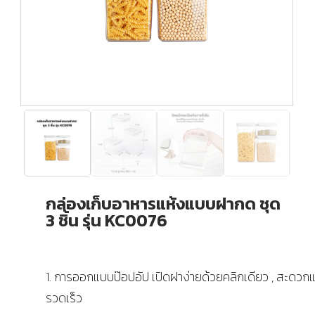
กล่องเก็บอาหารแห้งแบบฝากด ชุด
3 ชิ้น รุ่น KC0076
1. การออกแบบป๊อปอัป เปิดฝาง่ายด้วยคลิกเดียว , สะดวก
รวดเร็ว