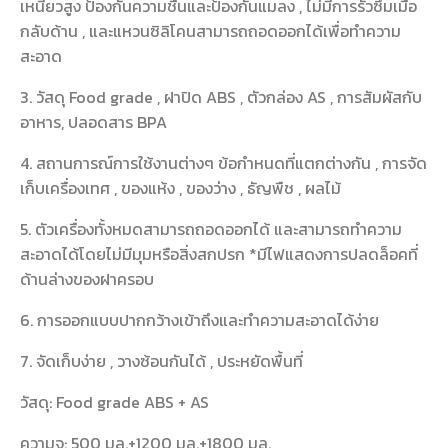
เหนียวสูง ป้องกันความชื้นและป้องกันแมลง , ไม่มีการรั่วซึมเมื่อ
กลับด้าน , และแหวนซิลิโคนสามารถถอดออกได้เพื่อทำความ
สะอาด
3. วัสดุ Food grade , ฝาปิด ABS , ตัวกล่อง AS , การสัมผัสกับ
อาหาร, ปลอดสาร BPA
4. สถานการณ์การใช้งานต่างๆ ข้อกำหนดที่แตกต่างกัน , การจัด
เก็บเครื่องเทศ , ของแห้ง , ของว่าง , ธัญพืช , ผลไม้
5. ตัวเครื่องทั้งหมดสามารถถอดออกได้ และสามารถทำความ
สะอาดได้โดยไม่มีมุมหรือสิ่งสกปรก *มีไฟแสดงการปลดล็อคที่
ด้านล่างของฝาครอบ
6. การออกแบบปากกว้างเข้าถึงและทำความสะอาดได้ง่าย
7. จัดเก็บง่าย , วางซ้อนกันได้ , ประหยัดพื้นที่
วัสดุ: Food grade ABS + AS
ความจุ: 500 มล.+1200 มล.+1800 มล.