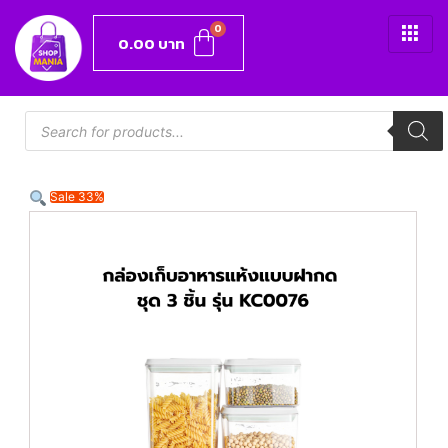
0.00
บาท
Sale 33%