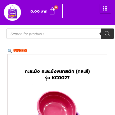
0.00
บาท
Sale 33%