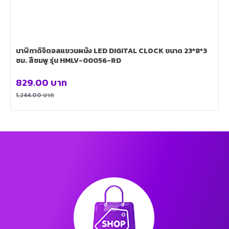
นาฬิกาดิจิตอลแขวนผนัง LED DIGITAL CLOCK ขนาด 23*8*3
ซม. สีชมพู รุ่น HMLV-00056-RD
829.00
บาท
1,244.00
บาท