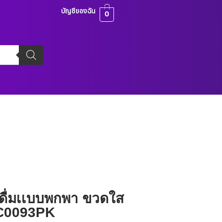
บัญชีของฉัน
0
ื่มเเบบพกพา ขวดใส
KC0093PK