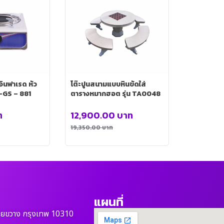
ินฟาเรด หัว
โต๊ะปูนสนามแบบหินขัดใส่
L-GS – 881
ตารางหมากฮอต รุ่น TA0048
ท
12,900.00
บาท
19,350.00
บาท
แผนที่
วยขวาง กรุงเทพ 10310