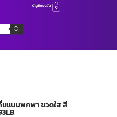
บัญชีของฉัน
0
ื่มเเบบพกพา ขวดใส สี
093LB