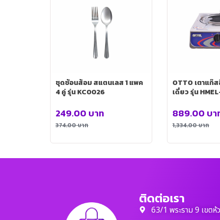
ชุดช้อนส้อม สแตนเลส 1 แพค
OTTO เตาแก๊สอ
4 คู่ รุ่น KC0026
เดี่ยว รุ่น HME
249.00
บาท
889.00
บา
374.00
บาท
1,334.00
บาท
ติดต่อเรา
63/1 พระราม 9 เขตห้