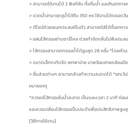
> สามารถใช้งานได้ 2 ฟังก์ชัน ทั้งดื่มน้ำ และกินอาหา
> ขวดน้ำสามารถจุน้ำได้ถึง 350 ml ใช้งานได้ตลอดวัน
> ดีไซน์ถ้วยอเนกประสงค์ในตัว สามารถใส่ได้ทั้งอา
> แผ่นไส้กรองถ่านชาร์โคล ช่วยกำจัดกลิ่นไม่พึงประสงค
> ไส้กรองสามารถกรองน้ำได้สูงสุด 28 ครั้ง *โดยค
> ขนาดเล็กกะทัดรัด พกพาง่าย มาพร้อมสายคล้องมือช่ว
> ชิ้นส่วนต่างๆ สามารถล้างทำความสะอาดได้ *ยกเว้นไ
หมายเหตุ
*ควรแช่ไส้กรองในน้ำสะอาด เป็นระยะเวลา 2 นาที ก่อนเร
และควรเปลี่ยนไส้กรองเป็นประจำเพื่อประสิทธิภาพสูงส
[วิธีการใช้งาน]