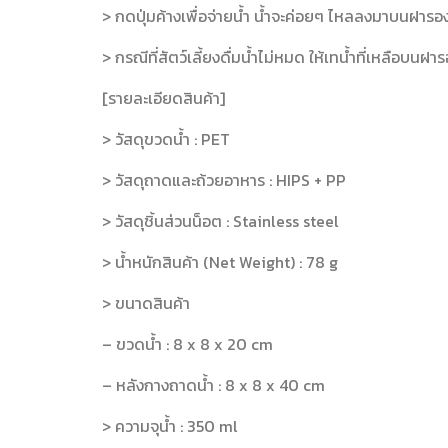
> กดปุ่มค้างเพื่อจ่ายน้ำ น้ำจะค่อยๆ ไหลลงมาบนฝารองใ
> กรณีที่สัตว์เลี้ยงดื่มน้ำไม่หมด ให้เทน้ำที่เหลือบนฝารอ
[รายละเอียดสินค้า]
> วัสดุขวดน้ำ : PET
> วัสดุถาดและถ้วยอาหาร : HIPS + PP
> วัสดุชิ้นส่วนน็อต : Stainless steel
> น้ำหนักสินค้า (Net Weight) : 78 g
> ขนาดสินค้า
– ขวดน้ำ : 8 x 8 x 20 cm
– หลังกางถาดน้ำ : 8 x 8 x 40 cm
> ความจุน้ำ : 350 ml