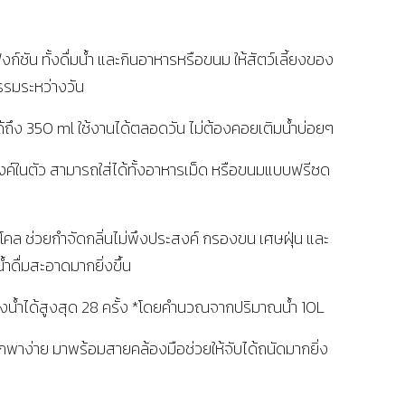
งก์ชัน ทั้งดื่มน้ำ และกินอาหารหรือขนม ให้สัตว์เลี้ยงของ
รรมระหว่างวัน
้ถึง 350 ml ใช้งานได้ตลอดวัน ไม่ต้องคอยเติมน้ำบ่อยๆ
งค์ในตัว สามารถใส่ได้ทั้งอาหารเม็ด หรือขนมแบบฟรีซด
โคล ช่วยกำจัดกลิ่นไม่พึงประสงค์ กรองขน เศษฝุ่น และ
้ำดื่มสะอาดมากยิ่งขึ้น
น้ำได้สูงสุด 28 ครั้ง *โดยคำนวณจากปริมาณน้ำ 10L
กพาง่าย มาพร้อมสายคล้องมือช่วยให้จับได้ถนัดมากยิ่ง