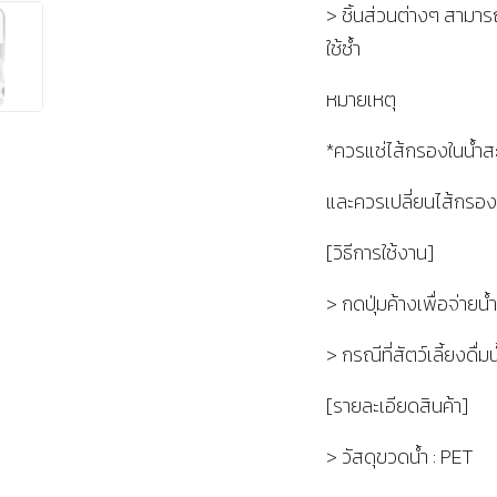
> ชิ้นส่วนต่างๆ สามา
ใช้ซ้ำ
หมายเหตุ
*ควรแช่ไส้กรองในน้ำสะอ
และควรเปลี่ยนไส้กรอง
[วิธีการใช้งาน]
> กดปุ่มค้างเพื่อจ่าย
> กรณีที่สัตว์เลี้ยงดื่ม
[รายละเอียดสินค้า]
> วัสดุขวดน้ำ : PET