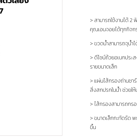
> สามารถใช้งานได้ 2 ฟั
คุณเอนจอยได้ทุกกิจก
> ขวดน้ำสามารถจุน้ำได
> ดีไซน์ถ้วยอเนกประส
รายขนาดเล็ก
> แผ่นไส้กรองถ่านชาร์
สิ่งสกปรกในน้ำ ช่วยให้น
> ไส้กรองสามารถกรอง
> ขนาดเล็กกะทัดรัด พ
ขึ้น