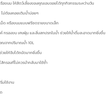
รหรือขนม ให้สัตว์เลี้ยงของคุณเอนจอยได้ทุกกิจกรรมระหว่างวัน
 ไม่ต้องคอยเติมน้ำบ่อยๆ
หารเม็ด หรือขนมแบบฟรีซดรายขนาดเล็ก
์ กรองขน เศษฝุ่น และสิ่งสกปรกในน้ำ ช่วยให้น้ำดื่มสะอาดมากยิ่งขึ้น
ำนวณจากปริมาณน้ำ 10L
ยให้จับได้ถนัดมากยิ่งขึ้น
ส้กรองที่ไม่ควรนำกลับมาใช้ซ้ำ
ิ่มใช้งาน
ุด