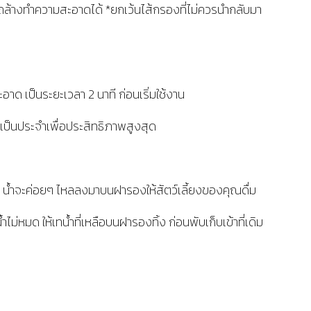
รถล้างทำความสะอาดได้ *ยกเว้นไส้กรองที่ไม่ควรนำกลับมา
าด เป็นระยะเวลา 2 นาที ก่อนเริ่มใช้งาน
เป็นประจำเพื่อประสิทธิภาพสูงสุด
น้ำ น้ำจะค่อยๆ ไหลลงมาบนฝารองให้สัตว์เลี้ยงของคุณดื่ม
น้ำไม่หมด ให้เทน้ำที่เหลือบนฝารองทิ้ง ก่อนพับเก็บเข้าที่เดิม