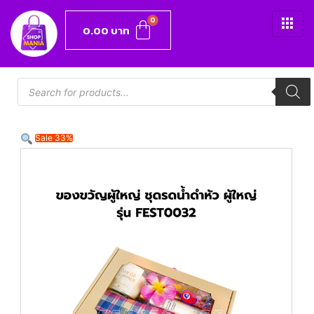
0.00
บาท
Sale 33%