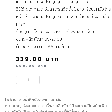
แวดล้อมสามารถปรับมุมปุ่มดาวเป็นปุ่มสวิทช์
วิธีใช้: ดอกทานตะวันสามารถติดตั้งในอ่างหรือบนผนัง (กระ
หรือแก้ว) จากนั้นปรับมุมโรยตามระดับน้ำของอ่างอาบน้ำ
ทารก
ถ้วยดูดที่แข็งแกร่งสามารถติดกับพื้นผิวที่เรียบ
ขนาดผลิตภัณฑ์: 39×27 ซม
ต้องการแบตเตอรี่ AA สามก้อน
339.00
บาท
509.00
บาท
ไฟฟ้าน้ำอาบน้ำฝักบัวดอกทานตะวัน
หมายเหตุ: ช่องใส่แบตเตอรี่ของผลิตภัณฑ์มีวงแหวนปิดผนึกเพื่อ