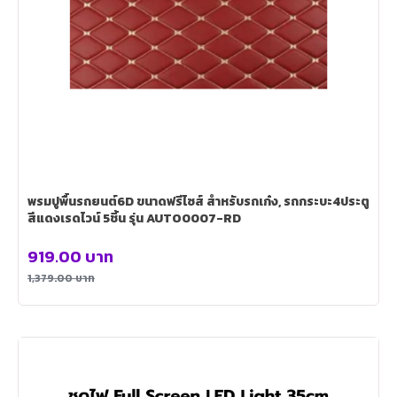
พรมปูพื้นรถยนต์6D ขนาดฟรีไซส์ สำหรับรถเก๋ง, รถกระบะ4ประตู
สีแดงเรดไวน์ 5ชิ้น รุ่น AUTO0007-RD
919.00
บาท
1,379.00
บาท