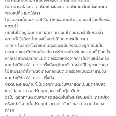
ประหยัดไม่มีปัญหาในช่องใส่แบตเตอรี่ที่มีน้ำกระเด็น
ไม่สามารถใส่แบตเตอรี่ในช่องใส่แบตเตอรี่และสวิตช์ทั้งหมดใน
ฟองสบู่ทั้งหมดได้! ! !
โปรดอย่าเก็บของเล่นไว้ในน้ำหลังอาบน้ำโปรดแขวนไว้บนหิ้งหรือ
แขวนไว้
(เมื่อไม่ได้อยู่ในสถานที่ที่อากาศถ่ายเทได้อย่าวางไว้ในห้องน้ำ
ความชื้นในห้องน้ำจะสูงซึ่งจะทำให้มอเตอร์เสียหาย)
สำคัญ: โปรดจำไว้ว่าแบตเตอรี่ของเล่นทั้งหมดอยู่ภายในเป็น
เวลานานและมีความเสี่ยงต่อการรั่วไหลสำหรับของเล่นที่เปียกน้ำ
หากเราสามารถถอดแบตเตอรี่ออกหลังจากการใช้งานแต่ละครั้ง
และทำให้ช่องใส่แบตเตอรี่แห้งอยู่โดยทั่วไปจะไม่มีปัญหาหากคุณ
ไม่สามารถทำได้คุณจะต้องถอดแบตเตอรี่ออกเป็นเวลาสามวัน
และทำให้ช่องใส่แบตเตอรี่แห้ง
ข้อดีของผลิตภัณฑ์: ใช้ดอกทานตะวันพลาสติกเป็นมิตรกับสิ่ง
แวดล้อมสามารถปรับมุมปุ่มดาวเป็นปุ่มสวิทช์
วิธีใช้: ดอกทานตะวันสามารถติดตั้งในอ่างหรือบนผนัง (กระเบื้อง
หรือแก้ว) จากนั้นปรับมุมโรยตามระดับน้ำของอ่างอาบน้ำของ
ทารก