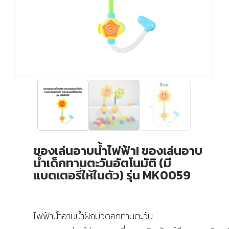
ของเล่นอาบน้ำไฟฟ้า! ของเล่นอาบ
น้ำเด็กทานตะวันอัตโนมัติ (มี
แบตเตอรี่ให้ในตัว) รุ่น MK0059
ไฟฟ้าน้ำอาบน้ำฝักบัวดอกทานตะวัน