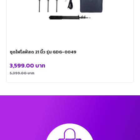
ชุดไฟไลฟ์สด 21 นิ้ว รุ่น GDG-0049
3,599.00
บาท
5,399.00
บาท