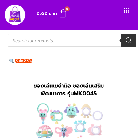
0.00
บาท
Sale 33%