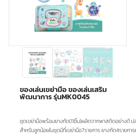
ของเล่นเขย่ามือ ของเล่นเสริม
พัฒนาการ รุ่นMK0045
ชุดเขย่ามือพร้อมยางกัด(11ชิ้น)ผลิตจากพาสติดอย่างดี 
สำหรับลูกน้อยในชุดมีที่เขย่ามือ7รายการ ยางกัด4รายกา