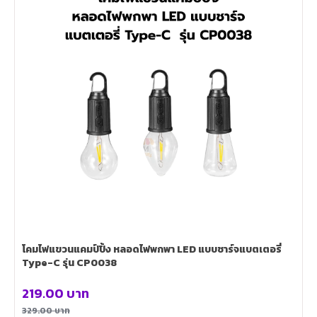
โคมไฟแขวนแคมป์ปิ้ง หลอดไฟพกพา LED แบบชาร์จแบตเตอรี่
Type-C รุ่น CP0038
219.00
บาท
329.00
บาท