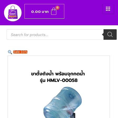
0.00
บาท
Sale 33%