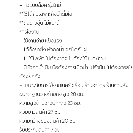
– หัวแบบล็อค รุ่นใหม่
**ใช้ได้กับเฉพาะถังน้ำดื่มใส
**ถังขาวขุ่น ไม่แนะนำ
การใช้งาน
– ใช้งานง่าย แข็งแรง
– ได้ทั้งขาตั้ง หัวกดน้ำ จุกปิดกันฝุ่น
– ไม่ใช้ไฟฟ้า ไม่ต้องชาจ ไม่ต้องใช้แบต/ถ่าน
– มีหัวกดน้ำ บีบเมื่อต้องการเปิดน้ำ ไม่รั่วซึม ไม่ต้องคอยโย
ต้องยกถัง
– เหมาะกับการใช้งานในครัวเรือน ร้านอาหาร ร้านตามสั่ง
ขนาด ฐานวางท้ายถัง สูง 28 ซม.
ความสูงด้านวางปากถัง 23 ซม.
ควมยาวสินค้า 27 ซม.
ความกว้างของสินค้า 20 ซม.
รับประกันสินค้า 7 วัน