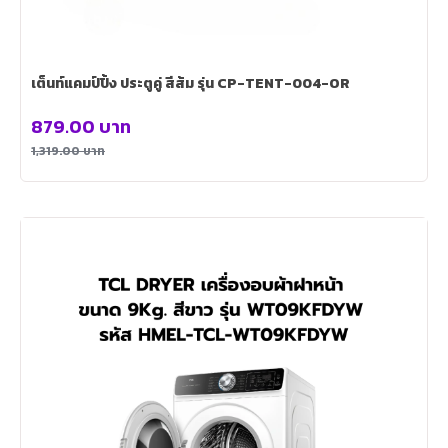
เต็นท์แคมป์ปิ้ง ประตูคู่ สีส้ม รุ่น CP-TENT-004-OR
879.00
บาท
1,319.00
บาท