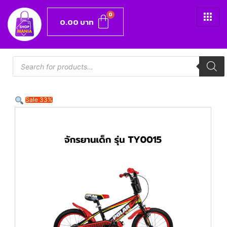
0.00
บาท
Sale 33%