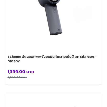
EZhome พัดลมพกพาพร้อมแผ่นทำความเย็น สีเทา รหัส GDG-
0103GY
1,399.00
บาท
2,099.00
บาท