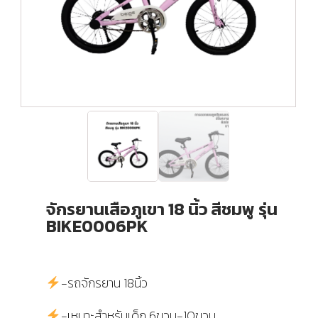
จักรยานเสือภูเขา 18 นิ้ว สีชมพู รุ่น
BIKE0006PK
-รถจักรยาน 18นิ้ว
-เหมาะสำหรับเด็ก 6ขวบ-10ขวบ