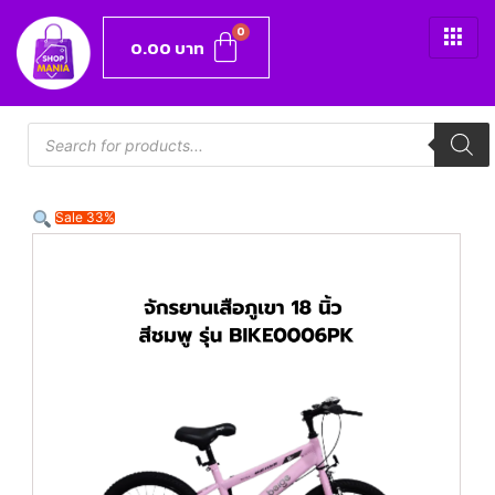
0.00
บาท
Sale 33%