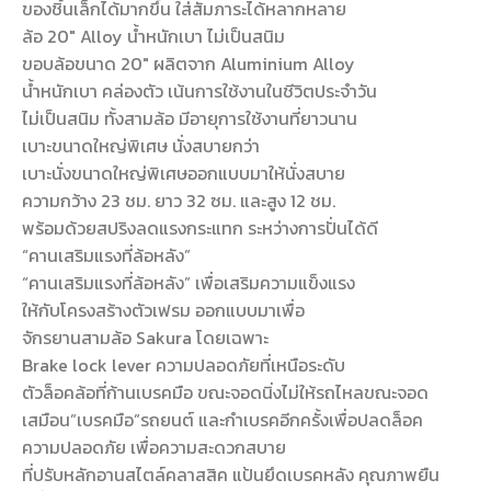
ของชิ้นเล็กได้มากขึ้น ใส่สัมภาระได้หลากหลาย
ล้อ 20″ Alloy น้ำหนักเบา ไม่เป็นสนิม
ขอบล้อขนาด 20″ ผลิตจาก Aluminium Alloy
น้ำหนักเบา คล่องตัว เน้นการใช้งานในชีวิตประจำวัน
ไม่เป็นสนิม ทั้งสามล้อ มีอายุการใช้งานที่ยาวนาน
เบาะขนาดใหญ่พิเศษ นั่งสบายกว่า
เบาะนั่งขนาดใหญ่พิเศษออกแบบมาให้นั่งสบาย
ความกว้าง 23 ชม. ยาว 32 ซม. และสูง 12 ชม.
พร้อมด้วยสปริงลดแรงกระแทก ระหว่างการปั่นได้ดี
“คานเสริมแรงที่ล้อหลัง”
“คานเสริมแรงที่ล้อหลัง” เพื่อเสริมความแข็งแรง
ให้กับโครงสร้างตัวเฟรม ออกแบบมาเพื่อ
จักรยานสามล้อ Sakura โดยเฉพาะ
Brake lock lever ความปลอดภัยที่เหนือระดับ
ตัวล็อคล้อที่ก้านเบรคมือ ขณะจอดนิ่งไม่ให้รถไหลขณะจอด
เสมือน”เบรคมือ”รถยนต์ และกำเบรคอีกครั้งเพื่อปลดล็อค
ความปลอดภัย เพื่อความสะดวกสบาย
ที่ปรับหลักอานสไตล์คลาสสิค แป้นยึดเบรคหลัง คุณภาพยืน