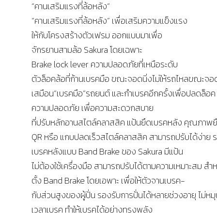
“คานเสริมแรงที่ล้อหลัง”
“คานเสริมแรงที่ล้อหลัง” เพื่อเสริมความแข็งแรง
ให้กับโครงสร้างตัวเฟรม ออกแบบมาเพื่อ
จักรยานสามล้อ Sakura โดยเฉพาะ
Brake lock lever ความปลอดภัยที่เหนือระดับ
ตัวล็อคล้อที่ก้านเบรคมือ ขณะจอดนิ่งไม่ให้รถไหลขณะจอ
เสมือน”เบรคมือ”รถยนต์ และกำเบรคอีกครั้งเพื่อปลดล็อค
ความปลอดภัย เพื่อความสะดวกสบาย
ที่ปรับหลักอานสไตล์คลาสสิค แป้นยึดเบรคหลัง คุณภาพยื
QR หรือ แกบปลดเร็วสไตล์คลาสสิค สามารถปรับได้ง่าย 
เบรคหลังแบบ Band Brake ของ Sakura มีแป้น
ไม่ต้องใช้เครื่องมือ สามารถปรับได้ตามความเหมาะสม สำห
ตั้ง Band Brake โดยเอพาะ เพื่อให้ตัวจานเบรค-
กับส่วนสูงของผู้ปั่น รองรับการปั่นได้หลายช่วงอายุ ไม่ห
เวลาเบรค ทำให้เบรคได้อย่างทรงพลัง