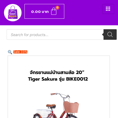
0.00
บาท
Sale 33%