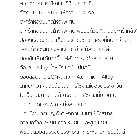
สะดวกต่อการใช้งานในชีวิตประจำวัน
วัสดุ Hi-Ten Steel ให้ความแข็งแรง
ตะกร้าหลังขนาดใหญ่พิเศษ
ตะกร้าหลังขนาดใหญ่พิเศษ พร้อมด้วย “ฝาปิดตะกร้าหลัง
ป้องกันของหล่น แข็งแรงด้วยซี่ลวดโครงที่หนากว่าปกติ
เสริมด้วยตะแกรงสานตาถี่ ช่วยให้สามารถใส่
ของชิ้นเล็กได้มากขึ้น ใส่สัมภาระได้หลากหลาย
ล้อ 20″ Alloy น้ำหนักเบา ไม่เป็นสนิม
ขอบล้อขนาด 20″ ผลิตจาก Aluminium Alloy
น้ำหนักเบา คล่องตัว เน้นการใช้งานในชีวิตประจำวัน
ไม่เป็นสนิม ทั้งสามล้อ มีอายุการใช้งานที่ยาวนาน
เบาะขนาดใหญ่พิเศษ นั่งสบายกว่า
เบาะนั่งขนาดใหญ่พิเศษออกแบบมาให้นั่งสบาย
ความกว้าง 23 ชม. ยาว 32 ซม. และสูง 12 ชม.
พร้อมด้วยสปริงลดแรงกระแทก ระหว่างการปั่นได้ดี