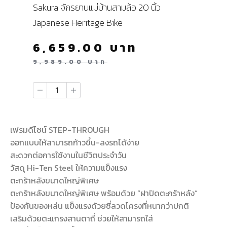
Sakura จักรยานแม่บ้านสามล้อ 20 นิ้ว
Japanese Heritage Bike
6,659.00
บาท
9,989.00
บาท
เฟรมดีไซน์ STEP-THROUGH
ออกแบบให้สามารถก้าวขึ้น-ลงรถได้ง่าย
สะดวกต่อการใช้งานในชีวิตประจำวัน
วัสดุ Hi-Ten Steel ให้ความแข็งแรง
ตะกร้าหลังขนาดใหญ่พิเศษ
ตะกร้าหลังขนาดใหญ่พิเศษ พร้อมด้วย “ฝาปิดตะกร้าหลัง”
ป้องกันของหล่น แข็งแรงด้วยซี่ลวดโครงที่หนากว่าปกติ
เสริมด้วยตะแกรงสานตาถี่ ช่วยให้สามารถใส่