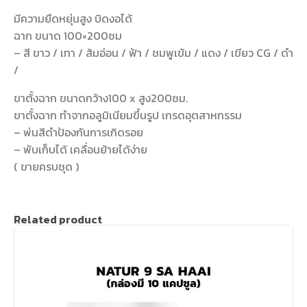
มีความยืดหยุ่นสูง บิดงอได้
ฉาก ขนาด 100×200ซม
– สี ขาว / เทา / ส้มอ่อน / ฟ้า / ชมพูเข้ม / แดง / เขียว CG / ดำ
/
ขาตั้งฉาก ขนาดกว้าง100 x สูง200ซม.
ขาตั้งฉาก ทำจากอลูมิเนียมขึ้นรูป เกรดอุตสาหกรรม
– พ่นสีดำป้องกันการเกิดรอย
– พับเก็บได้ เคลื่อนย้ายได้ง่าย
( ขายครบชุด )
Related product