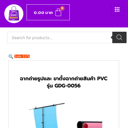
0.00
บาท
Sale 33%