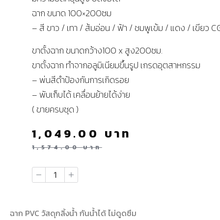
ฉาก ขนาด 100×200ซม
– สี ขาว / เทา / ส้มอ่อน / ฟ้า / ชมพูเข้ม / แดง / เขียว C
ขาตั้งฉาก ขนาดกว้าง100 x สูง200ซม.
ขาตั้งฉาก ทำจากอลูมิเนียมขึ้นรูป เกรดอุตสาหกรรม
– พ่นสีดำป้องกันการเกิดรอย
– พับเก็บได้ เคลื่อนย้ายได้ง่าย
( ขายครบชุด )
1,049.00
บาท
1,574.00
บาท
ฉาก PVC วัสดุกลิ้งน้ำ กันน้ำได้ ไม่ดูดซึม