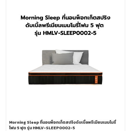
Morning Sleep ที่นอนพ็อกเก็ตสปริงดับเบิ้ลพรีเมียมเมมโมรี่
โฟม 5 ฟุต รุ่น HMLV-SLEEP0002-5