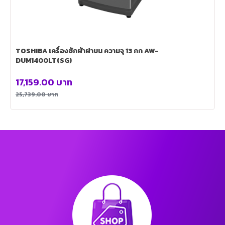
TOSHIBA เครื่องซักผ้าฝาบน ความจุ 13 กก AW-
DUM1400LT(SG)
17,159.00
บาท
25,739.00
บาท