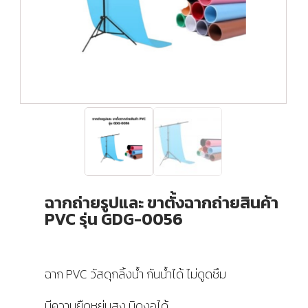
ฉากถ่ายรูปและ ขาตั้งฉากถ่ายสินค้า
PVC รุ่น GDG-0056
ฉาก PVC วัสดุกลิ้งน้ำ กันน้ำได้ ไม่ดูดซึม
มีความยืดหยุ่นสูง บิดงอได้