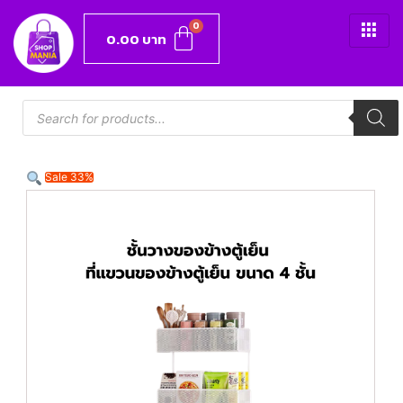
0.00
บาท
Sale 33%