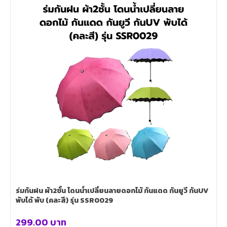
ร่มกันฝน ผ้า2ชั้น โดนน้ำเปลี่ยนลายดอกไม้ กันแดด กันยูวี กันUV
พับได้ พับ (คละสี) รุ่น SSR0029
299.00
บาท