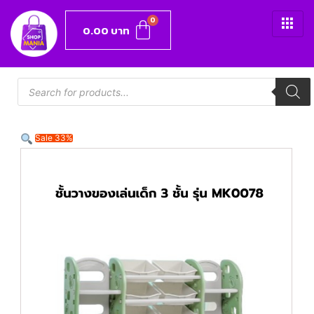
0.00
บาท
Sale 33%