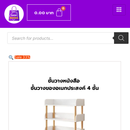
0.00
บาท
Sale 33%