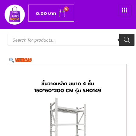
0.00
บาท
Sale 33%