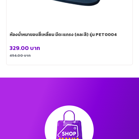
ห้องน้ำหมาขอบสี่เหลี่ยม มีตะแกรง (คละสี) รุ่น PET0004
329.00
บาท
494.00
บาท