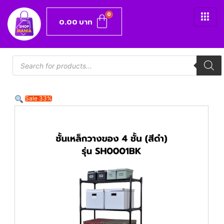
0.00
บาท
Sale 33%