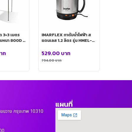
IMARFLEX กาต้มน้ำไฟฟ้า ส
าใบหนา 800D สี
แตนเลส 1.2 ลิตร รุ่น HMEL-
POT-003
าท
529.00
บาท
794.00
บาท
แผนที่
วยขวาง กรุงเทพ 10310
00