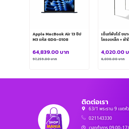
Apple MacBook Air 13 ชิป
เต็นท์พับได้ ขนาด 3×3 เมตร
M3 รหัส GDG-0108
โครงเหล็ก + ผ้
ขาว
64,839.00
บาท
4,020.00
บ
97,259.00
บาท
6,030.00
บาท
ติดต่อเรา
63/1 พระราม 9 เขตห้
021143330
เวลาทำการ 09.00-17.