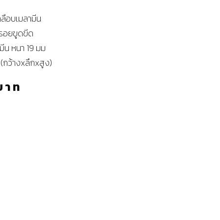
คลือบเมลามีน
รอยขูดขีด
มีน หนา 19 มม
กว้างxลึกxสูง)
บาท