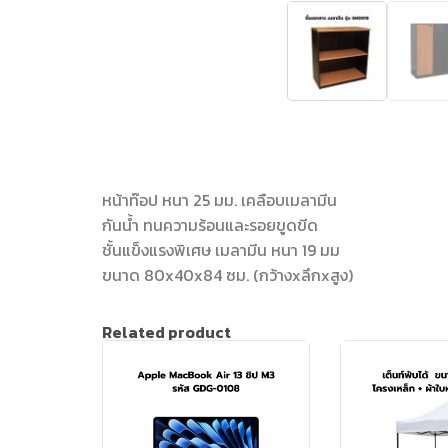
หน้าท๊อป หนา 25 มม. เคลือบเมลามีน
กันน้ำ ทนความร้อนและรอยขูดขีด
ชั้นแข็งแรงพิเศษ เมลามีน หนา 19 มม
ขนาด 80x40x84 ซม. (กว้างxลึกxสูง)
Related product