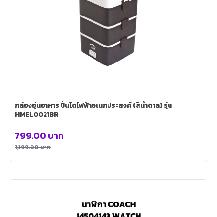
กล่องอุ่นอาหาร ปิ่นโตไฟฟ้าอเนกประสงค์ (สีน้ำตาล) รุ่น
HMEL0021BR
799.00
บาท
1,199.00
บาท