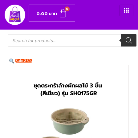
0.00
บาท
Sale 33%