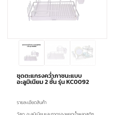
ชุดตะแกรงคว่ำภาชนะแบบ
อะลูมิเนียม 2 ชั้น รุ่น KC0092
รายละเอียดสินค้า
วัสดุ: อะลูมิเนียมและถาดรองหยดน้ำพลาสติก