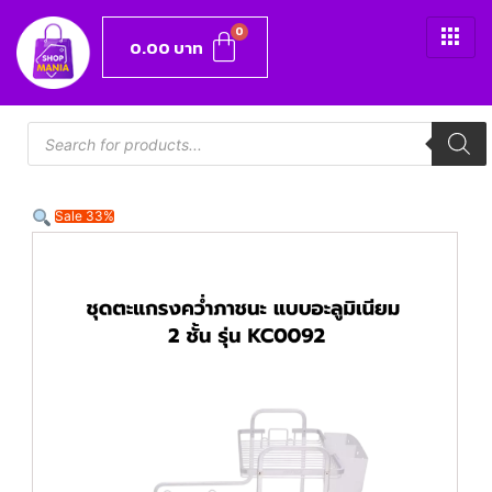
0.00
บาท
Sale 33%