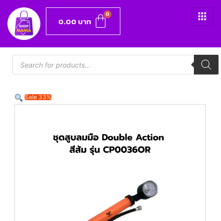
0.00
บาท
Sale 33%