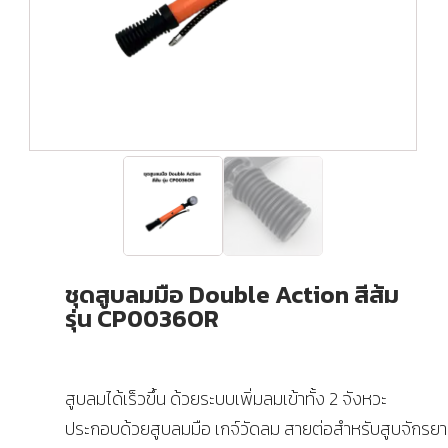
ชุดสูบลมมือ Double Action สีส้ม
รุ่น CP0036OR
สูบลมได้เร็วขึ้น ด้วยระบบเพิ่มลมเข้าทั้ง 2 จังหวะ
ประกอบด้วยสูบลมมือ เกจ์วัดลม สายต่อสำหรับสูบจักรยา