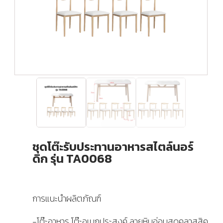
ชุดโต๊ะรับประทานอาหารสไตล์นอร์
ดิก รุ่น TA0068
การแนะนำผลิตภัณฑ์
-โต๊ะอาหาร โต๊ะอเนกประสงค์ ลายหินอ่อนสุดคลาสสิค