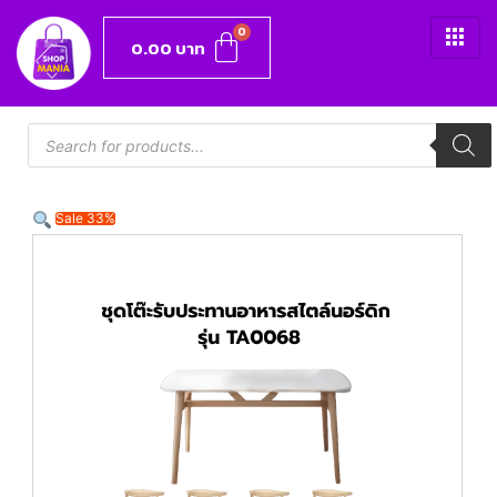
0.00
บาท
Sale 33%