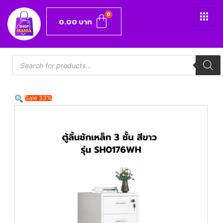
0.00
บาท
Sale 33%