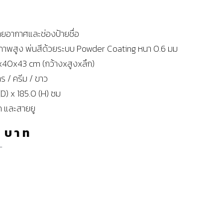
ายอากาศและช่องป้ายชื่อ
าพสูง พ่นสีด้วยระบบ Powder Coating หนา 0.6 มม
40x43 cm (กว้างxสูงxลึก)
าร / ครีม / ขาว
(D) x 185.0 (H) ซม
ค และสายยู
0
บาท
ท