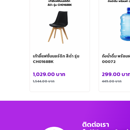
เก้าอี้แฟชั่นนอร์ดิก สีดำ รุ่น
ถังน้ำดื่ม พร้อม
CH0168BK
00072
1,029.00
บาท
299.00
บา
1,544.00
บาท
449.00
บาท
ติดต่อเรา