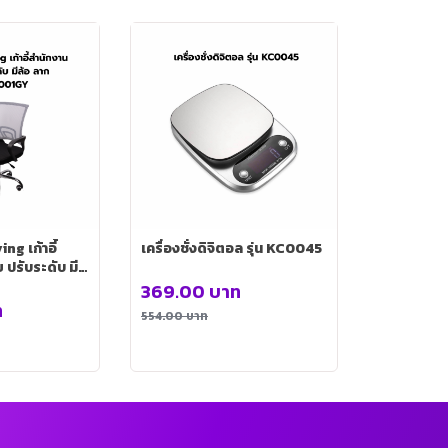
g เก้าอี้
เครื่องชั่งดิจิตอล รุ่น KC0045
 ปรับระดับ มี
H0001GY
369.00
บาท
ท
554.00
บาท