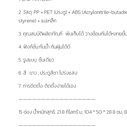
2. วัสดุ: PP + PET (ประตู) + ABS (Acrylonitrile-butad
styrene) + แม่เหล็ก
3. คุณสมบัติผลิตภัณฑ์ : พับเก็บได้ วางซ้อนกันได้หลายชั้
4. ฟังก์ชั่น:กันน้ำ กันฝุ่นได้ดี
5. รูปแบบ: ชิ้นเดียว
6. สี : ขาว , ประตูสีชา โปร่งแสง
7. การติดตั้ง: ติดตั้งง่ายได้เอง
—————————————————
15 ช่อง น้ำหนักสุทธิ: 21.8 กิโลกรั ม, 104 * 50 * 28.8 ซม,
—————————————————