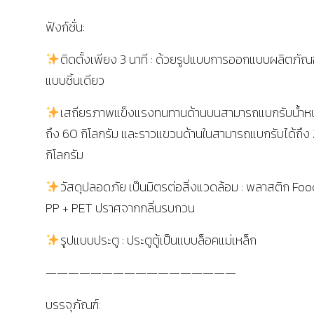
ฟังก์ชั่น:
ติดตั้งเพียง 3 นาที : ด้วยรูปแบบการออกแบบผลิตภัณฑ
แบบชิ้นเดียว
เสถียรภาพแข็งแรงทนทานด้านบนสามารถแบกรับน้ำหน
ถึง 60 กิโลกรัม และราวแขวนด้านในสามารถแบกรับได้ถึง
กิโลกรัม
วัสดุปลอดภัย เป็นมิตรต่อสิ่งแวดล้อม : พลาสติก Fo
PP + PET ปราศจากกลิ่นรบกวน
รูปแบบประตู : ประตูตู้เป็นแบบล็อคแม่เหล็ก
—————————————————
บรรจุภัณฑ์: