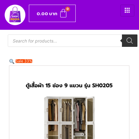
0.00
บาท
Sale 33%