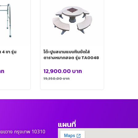
4 ขา รุ่น
โต๊ะปูนสนามแบบหินขัดใส่
ตารางหมากฮอต รุ่น TA0048
าท
12,900.00
บาท
19,350.00
บาท
แผนที่
วยขวาง กรุงเทพ 10310