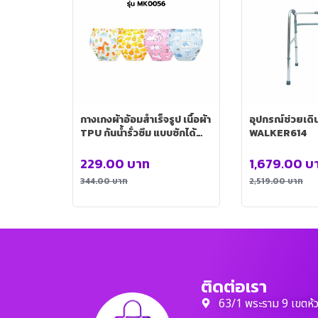
กางเกงผ้าอ้อมสำเร็จรูป เนื้อผ้า
อุปกรณ์ช่วยเดิน 
TPU กันน้ำรั่วซึม แบบซักได้
WALKER614
คละลาย รุ่น MK0056
229.00
บาท
1,679.00
บ
344.00
บาท
2,519.00
บาท
ติดต่อเรา
63/1 พระราม 9 เขตห้